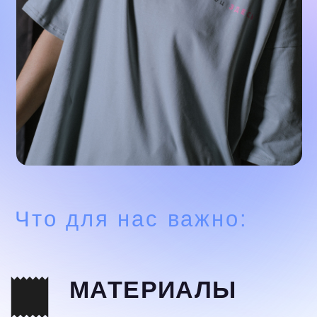
МАТЕРИАЛЫ
В каждом дропе мы
стараемся использовать
максимально практичные и
приятные материалы
КОМФОРТ
Мы делаем оверсайз
вещи для свободного
ощущения и сочетания с
любыми образами
ПРОСТОТА
Простота в одежде
максимально выражает
индивидуальность
человека, а говорящие
надписи вызывают желание
танцевать в этих вещах